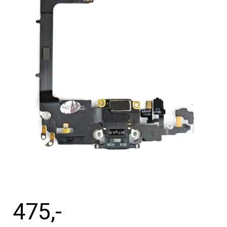
Tilbehør
Reparationer og RMA
Reservedele
B2B-Opkøb
>>BACK-2-SCHOOL<<
Log ind
475
,-