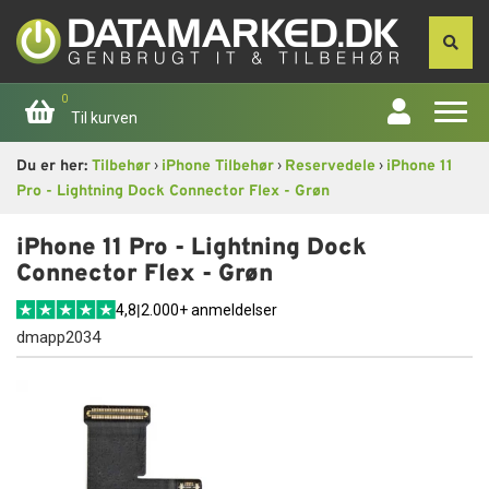
0
Til kurven
›
›
›
Du er her:
Tilbehør
iPhone Tilbehør
Reservedele
iPhone 11
Forside
Pro - Lightning Dock Connector Flex - Grøn
Apple
iPhone 11 Pro - Lightning Dock
Connector Flex - Grøn
Computer
4,8
|
2.000+ anmeldelser
dmapp2034
Skærme
Smartphone
Tablet