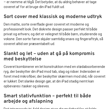
– er nemme at tilgå. Det betyder, at du aldrig behøver at tage
coveret af for at bruge din iPad fuldt ud.
Sort cover med klassisk og moderne udtryk
Den matte, sorte overflade giver coveret et moderne og
professionelt look. Det diskrete design passer perfekt til både
privat og erhverv, og det er velegnet til både børn, studerende og
voksne. Den sorte farve skjuler samtidig snavs og fingeraftryk, så
coveret altid ser præsentabelt ud.
Slankt og let – uden at gå på kompromis
med beskyttelse
Coveret kombinerer en let konstruktion med en stødabsorberende
ryg, der beskytter din iPad mod tab, slag og ridser. Indersiden er
foret med mikrofiber, der beskytter skærmen mod slid, når coveret
er lukket. Det slanke design gør, at din iPad stadig nemt kan
opbevares i tasker og sleeves.
Smart stativfunktion – perfekt til både
arbejde og afslapning