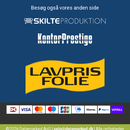
Besøg også vores anden side
©2026 Datamarked ApS
|
salg@datamarked.dk
|
Alle rettigheder