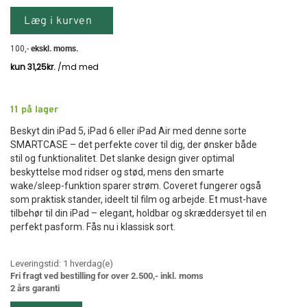
Læg i kurven
100
,-
ekskl. moms.
11
på lager
Beskyt din iPad 5, iPad 6 eller iPad Air med denne sorte
SMARTCASE – det perfekte cover til dig, der ønsker både
stil og funktionalitet. Det slanke design giver optimal
beskyttelse mod ridser og stød, mens den smarte
wake/sleep-funktion sparer strøm. Coveret fungerer også
som praktisk stander, ideelt til film og arbejde. Et must-have
tilbehør til din iPad – elegant, holdbar og skræddersyet til en
perfekt pasform. Fås nu i klassisk sort.
Leveringstid:
1
hverdag(e)
Fri fragt ved bestilling for over 2.500,- inkl. moms
2 års garanti