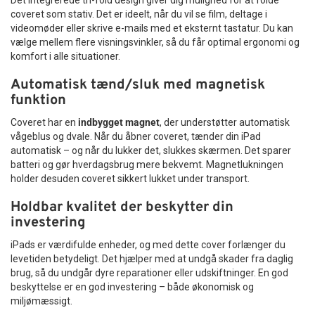
Det integrerede tri-fold design giver dig mulighed for at folde
coveret som stativ. Det er ideelt, når du vil se film, deltage i
videomøder eller skrive e-mails med et eksternt tastatur. Du kan
vælge mellem flere visningsvinkler, så du får optimal ergonomi og
komfort i alle situationer.
Automatisk tænd/sluk med magnetisk
funktion
Coveret har en
indbygget magnet
, der understøtter automatisk
vågeblus og dvale. Når du åbner coveret, tænder din iPad
automatisk – og når du lukker det, slukkes skærmen. Det sparer
batteri og gør hverdagsbrug mere bekvemt. Magnetlukningen
holder desuden coveret sikkert lukket under transport.
Holdbar kvalitet der beskytter din
investering
iPads er værdifulde enheder, og med dette cover forlænger du
levetiden betydeligt. Det hjælper med at undgå skader fra daglig
brug, så du undgår dyre reparationer eller udskiftninger. En god
beskyttelse er en god investering – både økonomisk og
miljømæssigt.