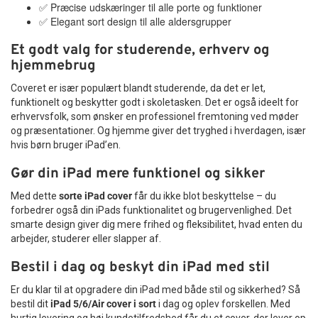
✅ Præcise udskæringer til alle porte og funktioner
✅ Elegant sort design til alle aldersgrupper
Et godt valg for studerende, erhverv og
hjemmebrug
Coveret er især populært blandt studerende, da det er let,
funktionelt og beskytter godt i skoletasken. Det er også ideelt for
erhvervsfolk, som ønsker en professionel fremtoning ved møder
og præsentationer. Og hjemme giver det tryghed i hverdagen, især
hvis børn bruger iPad’en.
Gør din iPad mere funktionel og sikker
Med dette
sorte iPad cover
får du ikke blot beskyttelse – du
forbedrer også din iPads funktionalitet og brugervenlighed. Det
smarte design giver dig mere frihed og fleksibilitet, hvad enten du
arbejder, studerer eller slapper af.
Bestil i dag og beskyt din iPad med stil
Er du klar til at opgradere din iPad med både stil og sikkerhed? Så
bestil dit
iPad 5/6/Air cover i sort
i dag og oplev forskellen. Med