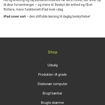
hurtig levering og høj kundetilfredshed får du et cover, der lever op
til dine forventninger – og mere til. Beskyt din enhed og få et
flottere, mere funktionelt iPad-look i dag.
iPad cover sort
– den stilfulde løsning til daglig beskyttelse!
Shop
Udsalg
Produkter i A grade
Stationær computer
Brugt bærbar
Brugte skærme