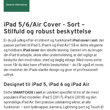
Generel information
iPad 5/6/Air Cover - Sort –
Stilfuld og robust beskyttelse
Er du på udkig efter et stilrent og funktionelt
iPad cover i sort
, der
passer perfekt til iPad 5, iPad 6 og iPad Air? Så er dette elegante
og holdbare
iPad cover
den ideelle løsning. Uanset om du bruger
din iPad til arbejde, skole eller underholdning, er det vigtigt at
beskytte den mod ridser, stød og daglig slitage. Med vores sorte
cover får du ikke bare effektiv beskyttelse – du får også et cover,
der matcher din iPads slanke design og giver et professionelt
udtryk.
Designet til iPad 5, iPad 6 og iPad Air
Dette
SMARTCASE i sort
er udviklet specifikt til tre af de mest
populære iPad-modeller: iPad 5 (2017), iPad 6 (2018) og den
oprindelige iPad Air. Den præcise udskæring sikrer, at alle
funktioner – som lydknapper, kamera, Lightning-port og Touch ID