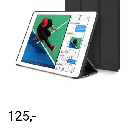
Tilbehør
Reparationer og RMA
Reservedele
B2B-Opkøb
>>BACK-2-SCHOOL<<
Log ind
125
,-