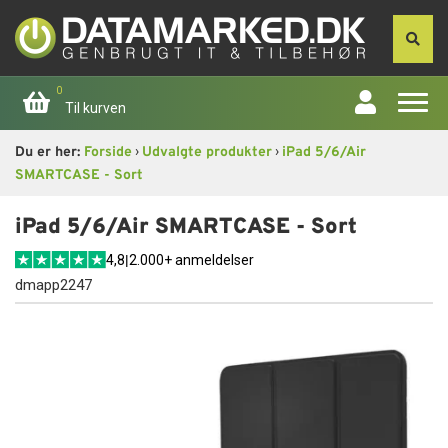
0
Til kurven
›
›
Du er her:
Forside
Udvalgte produkter
iPad 5/6/Air
Forside
SMARTCASE - Sort
Apple
iPad 5/6/Air SMARTCASE - Sort
4,8
|
2.000+ anmeldelser
Computer
dmapp2247
Skærme
Smartphone
Tablet