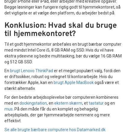
bruger iPhone eller iPad, eller arbejder med kreative opgaver.
Begge løsninger kan fungere rigtig godt til hjemmekontoret, så
det vigtigste er at vælge den platform, du arbejder bedst på.
Konklusion: Hvad skal du bruge
til hjemmekontoret?
Til et godt hjemmekontor anbefales en brugt bærbar computer
med mindst Intel Core i5, 8 GB RAM og SSD. Hvis du vil have
ekstra ydeevne og bedre multitasking, bør du vælge 16 GB RAM
og 512 GB SSD.
En
brugt Lenovo ThinkPad
er et meget populært valg, fordi den
er driftssikker, robust og velegnet til kontorarbejde. Hvis du
foretrækker Apple, kan en
brugt Apple MacBook
også være et
stærkt alternativ.
For den bedste arbejdsoplevelse bør computeren kombineres
med en
dockingstation
, en
ekstern skærm
, et
tastatur
og en
mus
. På den måde får du en komplet og behagelig
arbejdsplads, der gør hjemmearbejde nemmere og mere
effektivt.
Se alle brugte bærbare computere hos Datamarked.dk