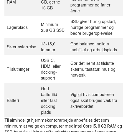
RAM
GB, gerne
programmer og faner
16 GB
åbne
SSD giver hurtig opstart,
Minimum
Lagerplads
hurtige programmer og
256 GB SSD
bedre brugeroplevelse
13-15,6
God balance mellem
Skærmstørrelse
tommer
mobilitet og arbejdsplads
USB-C,
Gør det nemt at tilslutte
HDMI eller
Tilslutninger
skærm, tastatur, mus og
docking-
netværk
support
God
batteritid
Vigtigt hvis computeren
Batteri
eller fast
også skal bruges væk fra
docking-
skrivebordet
plads
Til almindeligt hjemmekontorarbejde anbefales det som
minimum at vælge en computer med Intel Core i5, 8 GB RAM og
SSD-harddisk. Hvis du ofte arbejder med mange faner, store