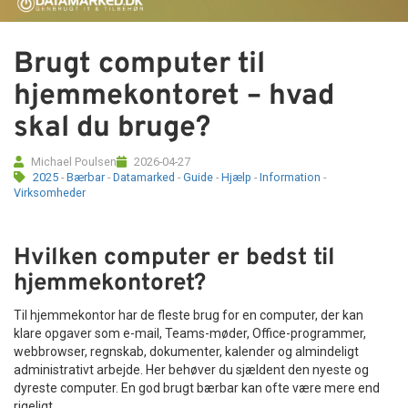
Tilbehør
Brugt computer til
Reparationer og RMA
hjemmekontoret – hvad
Reservedele
skal du bruge?
B2B-Opkøb
Michael Poulsen
2026-04-27
2025
-
Bærbar
-
Datamarked
-
Guide
-
Hjælp
-
Information
-
Virksomheder
>>BACK-2-SCHOOL<<
Hvilken computer er bedst til
Log ind
hjemmekontoret?
Til hjemmekontor har de fleste brug for en computer, der kan
klare opgaver som e-mail, Teams-møder, Office-programmer,
webbrowser, regnskab, dokumenter, kalender og almindeligt
administrativt arbejde. Her behøver du sjældent den nyeste og
dyreste computer. En god brugt bærbar kan ofte være mere end
rigeligt.