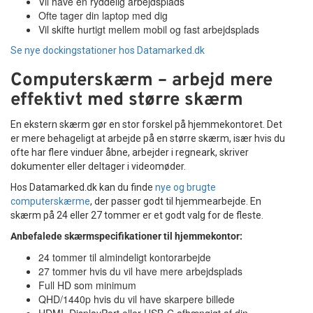
Vil have en ryddelig arbejdsplads
Ofte tager din laptop med dig
Vil skifte hurtigt mellem mobil og fast arbejdsplads
Se nye dockingstationer hos Datamarked.dk
Computerskærm – arbejd mere
effektivt med større skærm
En ekstern skærm gør en stor forskel på hjemmekontoret. Det
er mere behageligt at arbejde på en større skærm, især hvis du
ofte har flere vinduer åbne, arbejder i regneark, skriver
dokumenter eller deltager i videomøder.
Hos Datamarked.dk kan du finde
nye og brugte
computerskærme
, der passer godt til hjemmearbejde. En
skærm på 24 eller 27 tommer er et godt valg for de fleste.
Anbefalede skærmspecifikationer til hjemmekontor:
24 tommer til almindeligt kontorarbejde
27 tommer hvis du vil have mere arbejdsplads
Full HD som minimum
QHD/1440p hvis du vil have skarpere billede
HDMI, DisplayPort eller USB-C afhængigt af din