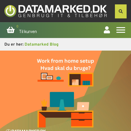
0
Til kurven
Du er her:
Datamarked Blog
Forside
Apple
Computer
Skærme
Smartphone
Tablet