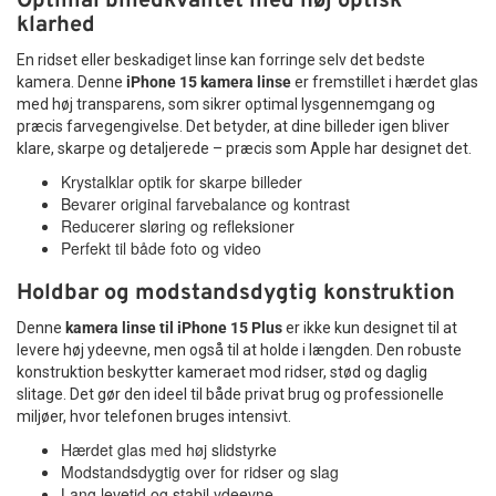
Optimal billedkvalitet med høj optisk
klarhed
En ridset eller beskadiget linse kan forringe selv det bedste
kamera. Denne
iPhone 15 kamera linse
er fremstillet i hærdet glas
med høj transparens, som sikrer optimal lysgennemgang og
præcis farvegengivelse. Det betyder, at dine billeder igen bliver
klare, skarpe og detaljerede – præcis som Apple har designet det.
Krystalklar optik for skarpe billeder
Bevarer original farvebalance og kontrast
Reducerer sløring og refleksioner
Perfekt til både foto og video
Holdbar og modstandsdygtig konstruktion
Denne
kamera linse til iPhone 15 Plus
er ikke kun designet til at
levere høj ydeevne, men også til at holde i længden. Den robuste
konstruktion beskytter kameraet mod ridser, stød og daglig
slitage. Det gør den ideel til både privat brug og professionelle
miljøer, hvor telefonen bruges intensivt.
Hærdet glas med høj slidstyrke
Modstandsdygtig over for ridser og slag
Lang levetid og stabil ydeevne