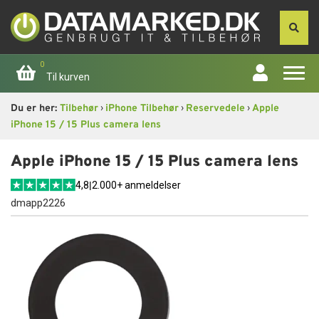
0
Til kurven
›
›
›
Du er her:
Tilbehør
iPhone Tilbehør
Reservedele
Apple
Forside
iPhone 15 / 15 Plus camera lens
Apple
Apple iPhone 15 / 15 Plus camera lens
4,8
|
2.000+ anmeldelser
Computer
dmapp2226
Skærme
Smartphone
Tablet