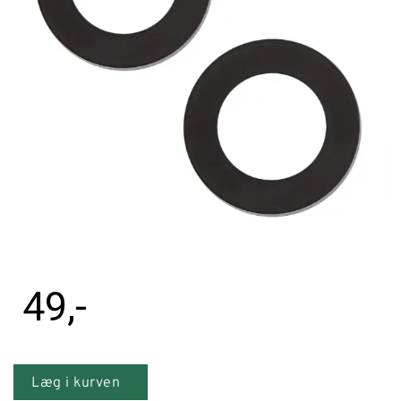
Tilbehør
Reparationer og RMA
Reservedele
B2B-Opkøb
>>BACK-2-SCHOOL<<
Log ind
49
,-
Læg i kurven