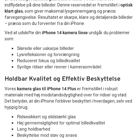
indflydelse på dine billeder. Denne reservedel er fremstillet i
optisk
klart glas
, som giver maksimal lysgennemgang og præcis
farvegengivelse. Resultatet er skarpe, klare og detaljerede billeder
– præcis som du forventer fra din iPhone.
Ved at udskifte din
iPhone 14 kamera linse
undgår du problemer
som:
Slørede eller uskarpe billeder
Lysrefleksioner og forvrængning
Reduceret fokus og billedkvalitet
Synlige ridser eller revner i kameraområdet
Holdbar Kvalitet og Effektiv Beskyttelse
Vores
kamera glas til iPhone 14 Plus
er fremstillet i robust
materiale med høj modstandsdygtighed over for ridser og stød.
Det betyder, at din iPhone forbliver beskyttet i hverdagen, selv ved
hyppig brug.
Ridsesikkert og slidstærkt glas
Høj gennemsigtighed for optimal billedkvalitet
Lang holdbarhed
Beskyttelse mod støv og snavs