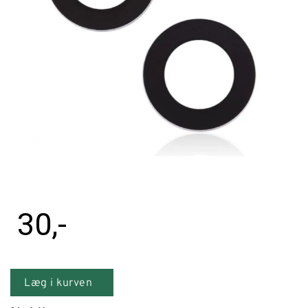
Tilbehør
Reparationer og RMA
Reservedele
B2B-Opkøb
>>BACK-2-SCHOOL<<
Log ind
30
,-
Læg i kurven