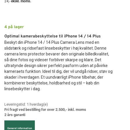
24
,-
ekskl. moms.
4
på lager
Optimal kamerabeskyttelse til iPhone 14 / 14 Plus
Beskyt din iPhone 14 / 14 Plus Camera Lens med en
slidstærk og ridsefast linsebeskytter i høj kvalitet. Denne
camera lens protector bevarer den originale billedkvalitet,
så dine fotos og videoer forbliver skarpe og klare. Det
ultratynde design sikrer perfekt pasform uden at påvirke
kameraets funktion. Ideel til dig, der vil undgå ridser, støv og
skader i hverdagen. Et uundværligt iPhone tilbehør, der
kombinerer beskyttelse, holdbarhed og stil – køb din
linsebeskytter i dag.
Leveringstid:
1
hverdag(e)
Fri fragt ved bestilling for over 2.500,- inkl. moms
2 års garanti
Generel information