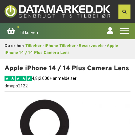
0
Til kurven
›
›
›
Du er her:
Tilbehør
iPhone Tilbehør
Reservedele
Apple
Forside
iPhone 14 / 14 Plus Camera Lens
Apple
Apple iPhone 14 / 14 Plus Camera Lens
4,8
|
2.000+ anmeldelser
Computer
dmapp2122
Skærme
Smartphone
Tablet