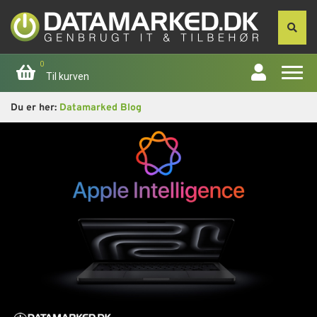
0
Til kurven
Du er her:
Datamarked Blog
Forside
Apple
Computer
Skærme
Smartphone
Tablet