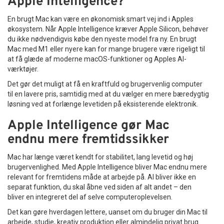
Apple Intelligence?
En brugt Mac kan være en økonomisk smart vej ind i Apples
økosystem. Når Apple Intelligence kræver Apple Silicon, behøver
du ikke nødvendigvis købe den nyeste model fra ny. En brugt
Mac med M1 eller nyere kan for mange brugere være rigeligt til
at få glæde af moderne macOS-funktioner og Apples AI-
værktøjer.
Det gør det muligt at få en kraftfuld og brugervenlig computer
til en lavere pris, samtidig med at du vælger en mere bæredygtig
løsning ved at forlænge levetiden på eksisterende elektronik.
Apple Intelligence gør Mac
endnu mere fremtidssikker
Mac har længe været kendt for stabilitet, lang levetid og høj
brugervenlighed. Med Apple Intelligence bliver Mac endnu mere
relevant for fremtidens måde at arbejde på. AI bliver ikke en
separat funktion, du skal åbne ved siden af alt andet – den
bliver en integreret del af selve computeroplevelsen.
Det kan gøre hverdagen lettere, uanset om du bruger din Mac til
arbejde, studie, kreativ produktion eller almindelig privat brug.