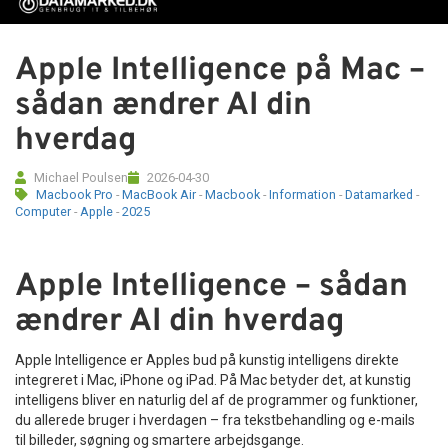
Tilbehør
Apple Intelligence på Mac –
Reparationer og RMA
sådan ændrer AI din
Reservedele
hverdag
B2B-Opkøb
Michael Poulsen
2026-04-30
Macbook Pro
-
MacBook Air
-
Macbook
-
Information
-
Datamarked
-
Computer
-
Apple
-
2025
>>BACK-2-SCHOOL<<
Apple Intelligence – sådan
Log ind
ændrer AI din hverdag
Apple Intelligence er Apples bud på kunstig intelligens direkte
integreret i Mac, iPhone og iPad. På Mac betyder det, at kunstig
intelligens bliver en naturlig del af de programmer og funktioner,
du allerede bruger i hverdagen – fra tekstbehandling og e-mails
til billeder, søgning og smartere arbejdsgange.