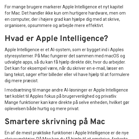
For mange brugere markerer Apple Intelligence et nyt kapitel
for Mac. Det handler ikke kun om hurtigere hardware, men om
en computer, der i højere grad kan hjælpe dig med at skrive,
organisere, opsummere og arbejde mere effektivt.
Hvad er Apple Intelligence?
Apple Intelligence er et AI-system, som er bygget ind i Apples
styresystemer. På Mac fungerer det sammen med macOS og
udvalgte apps, så du kan få hjælp direkte dér, hvor du arbejder.
Det kan for eksempel være, når du skriver en e-mail, læser en
lang tekst, søger efter billeder eller vil have hjælp til at formulere
dig mere præcist.
I modsætning til mange andre AI-løsninger er Apple Intelligence
tæt koblet til Apples fokus på brugervenlighed og privatliv.
Mange funktioner kan køre direkte på selve enheden, hvilket gør
oplevelsen både hurtig og mere privat.
Smartere skrivning på Mac
En af de mest praktiske funktioner i Apple Intelligence er de nye
skriveværktøjer. På Mac kan du få hjælp til at omskrive, forkorte