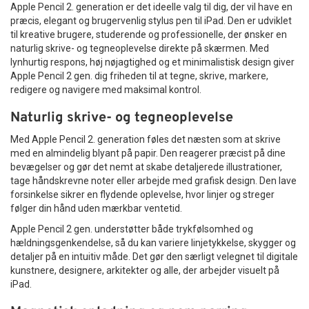
Apple Pencil 2. generation er det ideelle valg til dig, der vil have en
præcis, elegant og brugervenlig stylus pen til iPad. Den er udviklet
til kreative brugere, studerende og professionelle, der ønsker en
naturlig skrive- og tegneoplevelse direkte på skærmen. Med
lynhurtig respons, høj nøjagtighed og et minimalistisk design giver
Apple Pencil 2 gen. dig friheden til at tegne, skrive, markere,
redigere og navigere med maksimal kontrol.
Naturlig skrive- og tegneoplevelse
Med Apple Pencil 2. generation føles det næsten som at skrive
med en almindelig blyant på papir. Den reagerer præcist på dine
bevægelser og gør det nemt at skabe detaljerede illustrationer,
tage håndskrevne noter eller arbejde med grafisk design. Den lave
forsinkelse sikrer en flydende oplevelse, hvor linjer og streger
følger din hånd uden mærkbar ventetid.
Apple Pencil 2 gen. understøtter både trykfølsomhed og
hældningsgenkendelse, så du kan variere linjetykkelse, skygger og
detaljer på en intuitiv måde. Det gør den særligt velegnet til digitale
kunstnere, designere, arkitekter og alle, der arbejder visuelt på
iPad.