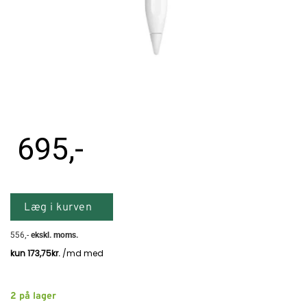
695
,-
Læg i kurven
556
,-
ekskl. moms.
2
på lager