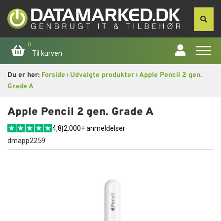
0
Til kurven
›
›
Du er her:
Forside
Udvalgte produkter
Apple Pencil 2 gen.
Forside
Grade A
Apple
Apple Pencil 2 gen. Grade A
4,8
|
2.000+ anmeldelser
Computer
dmapp2259
Skærme
Smartphone
Tablet