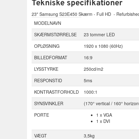
Tekniske specifikationer
23" Samsung S23E450 Skærm - Full HD - Refurbishe
MODELNAVN
SKÆRMSTØRRELSE
23 tommer LED
OPLØSNING
1920 x 1080 (60Hz)
BILLEDFORMAT
16:9
LYSSTYRKE
250cd/m2
RESPONSTID
5ms
KONTRASTFORHOLD
1000:1
SYNSVINKLER
(170° vertical / 160° horizon
PORTE
1 x VGA
1 x DVI
VÆGT
3,5kg