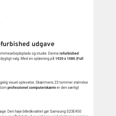
efurbished udgave
r, hjemmearbejdsplads og studie. Denne
refurbished
edygtigt valg. Med en opløsning på
1920 x 1080 (Full
gelig visuel oplevelse. Skærmens 23 tommer størrelse
. Som
professionel computerskærm
er den særligt
sdage. Den høje billedkvalitet gør Samsung S23E450