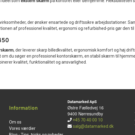
n ideel som
ekstern skærm
på kontoret eller derhjemme. Fleksibiliteten 
ksomheder, der ønsker ensartede og driftssikre arbejdsstationer. Samt
onen af professionel kvalitet, ergonomi og refurbished-pris gør den til e
450
erskærm
, der leverer skarp billedkvalitet, ergonomisk komfort og høj dri
 om du søger en professionel kontorskærm, en stabil skærm til hjemmearbe
erer kvalitet, funktionalitet og ansvarlighed.
Datamarked ApS
Østre Fælledvej 16
Information
9400 Nørresundby
+45 70 40 00 10
Om os
salg@datamarked.dk
Vores værdier
Blog - Tips, tricks og nyheder