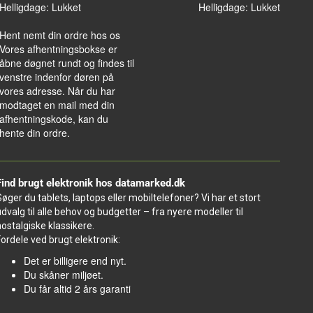
Helligdage: Lukket
Helligdage: Lukket
Hent nemt din ordre hos os
Vores afhentningsbokse er
åbne døgnet rundt og findes til
venstre indenfor døren på
vores adresse. Når du har
modtaget en mail med din
afhentningskode, kan du
hente din ordre.
Find brugt elektronik hos datamarked.dk
Søger du tablets, laptops eller mobiltelefoner? Vi har et stort
udvalg til alle behov og budgetter – fra nyere modeller til
nostalgiske klassikere.
Fordele ved brugt elektronik:
Det er billigere end nyt.
Du skåner miljøet.
Du får altid 2 års garanti