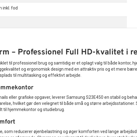
nkl. fod
– Professionel Full HD-kvalitet i r
viklet til professionel brug og samtidig er et oplagt valg til både konto
byggekvalitet og ergonomisk design med en attraktiv pris og et mere bær
dsplads til multitasking og effektivt arbejde.
hjemmekontor
ils eller grafiske opgaver, leverer Samsung S23E450 en stabil og beha
relse, hvilket gør den velegnet til både små og større arbejdsstationer
dt til hjemmekontor og studiebrug.
omfort
llede, som reducerer øjenbelastning og øger komforten ved lange arbejd