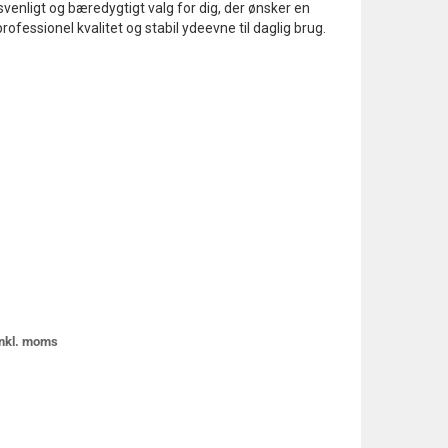
isvenligt og bæredygtigt valg for dig, der ønsker en
Opret login?
essionel kvalitet og stabil ydeevne til daglig brug.
Klik for at anmode om en ny
bruger
 inkl. moms