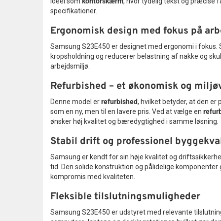
ideel som
kontorskærm
, hvor tydelig tekst og præcise
specifikationer.
Ergonomisk design med fokus på arb
Samsung S23E450 er designet med ergonomi i fokus. Skærm
kropsholdning og reducerer belastning af nakke og sk
arbejdsmiljø.
Refurbished – et økonomisk og miljøv
Denne model er
refurbished
, hvilket betyder, at den 
som en ny, men til en lavere pris. Ved at vælge en
refur
ønsker høj kvalitet og bæredygtighed i samme løsning.
Stabil drift og professionel byggekva
Samsung er kendt for sin høje kvalitet og driftssikkerh
tid. Den solide konstruktion og pålidelige komponenter g
kompromis med kvaliteten.
Fleksible tilslutningsmuligheder
Samsung S23E450 er udstyret med relevante tilslutnin