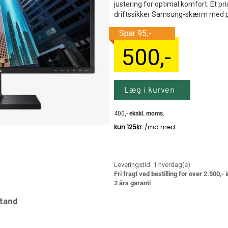
justering for optimal komfort. Et pr
driftssikker Samsung-skærm med prof
500
,-
Læg i kurven
400
,-
ekskl. moms.
Leveringstid:
1
hverdag(e)
Fri fragt ved bestilling for over 2.500,-
2 års garanti
stand