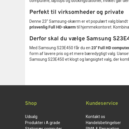
computere, laptops og dockingstationer, hvilket gør de
Perfekt til virksomheder og private
Denne 23" Samsung-skærm er et populært valg blandt vir
prisvenlig Full HD-skærm
til hjemmekontoret. Kombinati
Derfor skal du vælge Samsung S23E
Med Samsung S23E450 får du en
23" Full HD comput
form af lavere pris og et mere bæredygtigt valg. Uanset
Samsung S23E450 et klogt og langsigtet valg, der kombin
Shop
Kundeservice
Udsalg
Kontakt os
Produkter i A grade
Handelsbetingelser
Stationær computer
RMA & Reparation