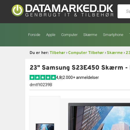
Forside
Apple
Computer
Skærme
Smartphone
›
›
›
Du er her:
Tilbehør
Computer Tilbehør
Skærme
23
23" Samsung S23E450 Skærm - Fu
4,8
|
2.000+ anmeldelser
dmtft0239B