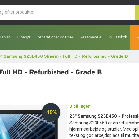
Tablet
Tilbehør
Reparationer og RMA
Reservedele
B2B-Opkøb
>
" Samsung S23E450 Skærm - Full HD - Refurbished - Grade B
ll HD - Refurbished - Grade B
3
på lager
23" Samsung S23E450 – Profession
Samsung S23E450 er en refurbished 2
hjemmearbejde og studier. Med opløs
tekst og god arbejdsplads til multit