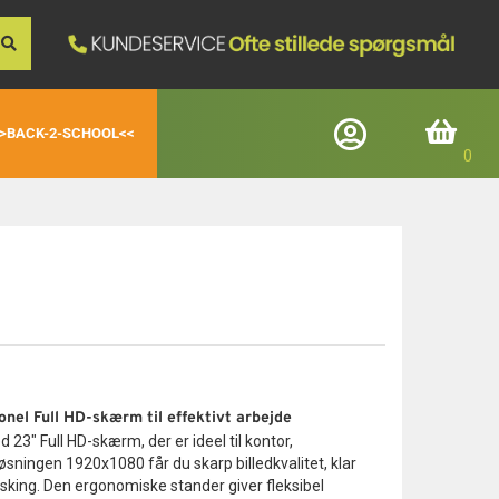
>BACK-2-SCHOOL<<
Log ind
Indkøbskurv
Registrerede kunder
E-mail
Adgangskode
el Full HD-skærm til effektivt arbejde
3" Full HD-skærm, der er ideel til kontor,
Glemt adgangskode
ningen 1920x1080 får du skarp billedkvalitet, klar
Login
asking. Den ergonomiske stander giver fleksibel