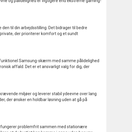
deevne og pålidelighed er vigtigere end ekstreme gaming-
 til din arbejdsstilling. Det bidrager til bedre
rivate, der prioriterer komfort og et sundt
 fuldt funktionel Samsung-skærm med samme pålidelighed
nisk affald. Det er et ansvarligt valg for dig, der
 krævende miljøer og leverer stabil ydeevne over lang
der, der ønsker en holdbar løsning uden at gå på
Den fungerer problemfrit sammen med stationære