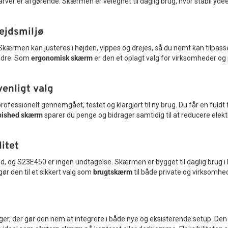
 farver er afgørende. Skærmen er velegnet til daglig brug, hvor stabil y
ejdsmiljø
en kan justeres i højden, vippes og drejes, så du nemt kan tilpasse den
uldre. Som
ergonomisk skærm
er den et oplagt valg for virksomheder og p
enligt valg
er professionelt gennemgået, testet og klargjort til ny brug. Du får en
bished skærm
sparer du penge og bidrager samtidig til at reducere elektro
litet
ed, og S23E450 er ingen undtagelse. Skærmen er bygget til daglig brug i
ør den til et sikkert valg som
brugtskærm
til både private og virksomhe
ger, der gør den nem at integrere i både nye og eksisterende setup. 