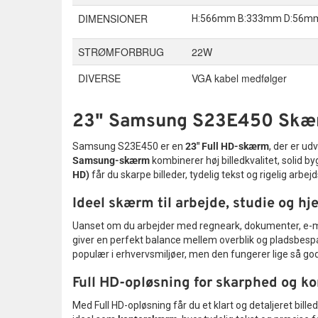
DIMENSIONER
H:566mm B:333mm D:56mm i
STRØMFORBRUG
22W
DIVERSE
VGA kabel medfølger
23" Samsung S23E450 Skærm 
Samsung S23E450 er en
23" Full HD-skærm
, der er ud
Samsung-skærm
kombinerer høj billedkvalitet, solid 
HD)
får du skarpe billeder, tydelig tekst og rigelig arbej
Ideel skærm til arbejde, studie og 
Uanset om du arbejder med regneark, dokumenter, e-ma
giver en perfekt balance mellem overblik og pladsbespa
populær i erhvervsmiljøer, men den fungerer lige så go
Full HD-opløsning for skarphed og k
Med Full HD-opløsning får du et klart og detaljeret bi