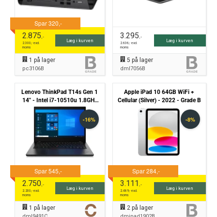
2.875
3.295
,-
,-
Læg i kurven
Læg i kurven
2.300
,- excl.
2.636
,- excl.
moms
moms
1
på lager
5
på lager
pc3106B
dml7056B
Lenovo ThinkPad T14s Gen 1
Apple iPad 10 64GB WiFi +
14" - Intel i7-10510u 1.8GHz
Cellular (Silver) - 2022 - Grade B
512GB NVMe 16GB Win11
Pro - Grade C
2.750
3.111
,-
,-
Læg i kurven
Læg i kurven
2.200
,- excl.
2.489
,- excl.
moms
moms
1
på lager
2
på lager
dml9491C
dmipad1902B