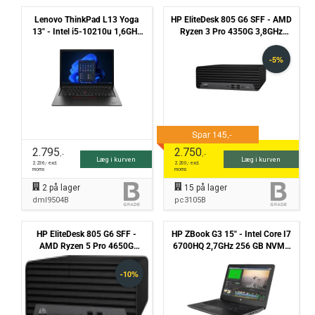
Lenovo ThinkPad L13 Yoga
HP EliteDesk 805 G6 SFF - AMD
13" - Intel i5-10210u 1,6GHz
Ryzen 3 Pro 4350G 3,8GHz
256GB NVMe 8GB Win11 Pro
512GB NVME 8GB Win11 PRO
- Touchskærm - Grade B
- Grade B
2.795
2.750
,-
,-
Læg i kurven
Læg i kurven
2.236
,- excl.
2.200
,- excl.
moms
moms
2
på lager
15
på lager
dml9504B
pc3105B
HP EliteDesk 805 G6 SFF -
HP ZBook G3 15" - Intel Core I7
AMD Ryzen 5 Pro 4650G
6700HQ 2,7GHz 256 GB NVMe
3,7GHz 512GB NVME 8GB
8GB Win10 Home - Grade B
Win11 PRO - Grade B