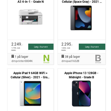
A3 4-in-1 - Grade N
Cellular (Space Gray) - 2021 -
Grade B
2.249
2.295
,-
,-
Læg i kurven
Læg i kurven
1.799
,- excl.
1.836
,- excl.
moms
moms
1
på lager
38
på lager
dmprinter0004N
dmipad1652B
Apple iPad 9 64GB WiFi +
Apple iPhone 13 128GB -
Cellular (Silver) - 2021 - Grade
Midnight - Grade B
B