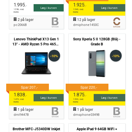
1.995
1.925
,-
,-
Læg i kurven
Læg i kurven
1.596
,- excl.
1.540
,- excl.
moms
moms
2
på lager
12
på lager
pc2066B
dmiphone1450C
Lenovo ThinkPad X13 Gen 1
Sony Xperia 5 II 128GB (Blå) -
13" - AMD Ryzen 5 Pro 4650u
Grade B
2,1GHz 256GB NVMe 8GB
Win11 Pro - Grade B
1.838
1.875
,-
,-
Læg i kurven
Læg i kurven
1.470
,- excl.
1.500
,- excl.
moms
moms
1
på lager
1
på lager
dml9447B
dmsphone0349B
Brother MFC-J5340DW Inkjet
Apple iPad 9 64GB WiFi +