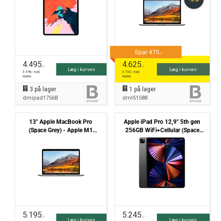
4.495
4.625
,-
,-
Læg i kurven
Læg i kurven
3.596
,- excl.
3.700
,- excl.
moms
moms
3
på lager
1
på lager
dmipad1756B
dml5158B
13" Apple MacBook Pro
Apple iPad Pro 12,9" 5th gen
(Space Grey) - Apple M1
256GB WiFi+Cellular (Space
512GB SSD 8GB (2020) -
Gray) - 2021 - Grade B
Grade B
5.195
5.245
,-
,-
Læg i kurven
Læg i kurven