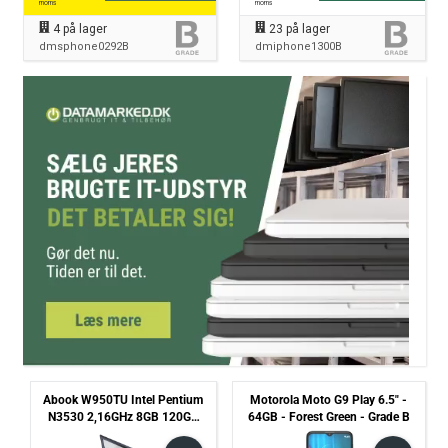
moms
moms
4
på lager
23
på lager
dmsphone0292B
dmiphone1300B
Abook W950TU Intel Pentium
Motorola Moto G9 Play 6.5" -
N3530 2,16GHz 8GB 120GB
64GB - Forest Green - Grade B
SSD - Batteri Defekt - Grade C