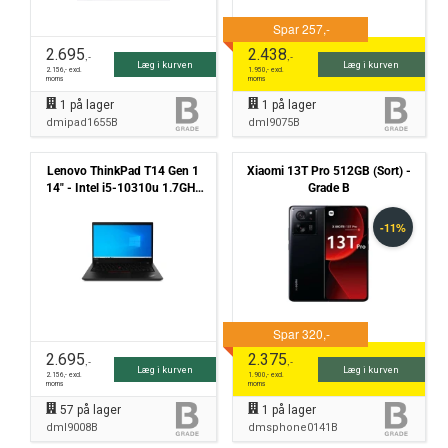
2.695
2.438
,-
,-
Læg i kurven
Læg i kurven
2.156
,- excl.
1.950
,- excl.
moms
moms
1
på lager
1
på lager
dmipad1655B
dml9075B
Lenovo ThinkPad T14 Gen 1
Xiaomi 13T Pro 512GB (Sort) -
14" - Intel i5-10310u 1.7GHz
Grade B
256GB NVMe 16GB Win11
Pro - Grade B
2.695
2.375
,-
,-
Læg i kurven
Læg i kurven
2.156
,- excl.
1.900
,- excl.
moms
moms
57
på lager
1
på lager
dml9008B
dmsphone0141B