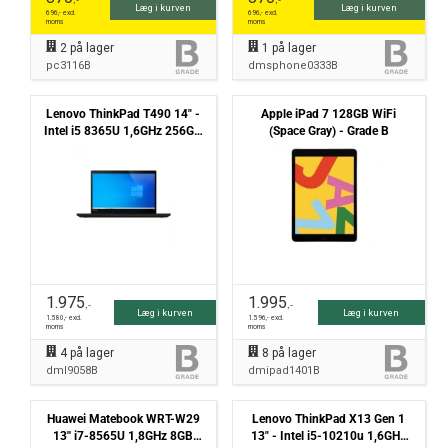
Læg i kurven
Læg i kurven
696
,- excl.
696
,- excl.
moms
moms
2
på lager
1
på lager
pc3116B
dmsphone0333B
Lenovo ThinkPad T490 14" -
Apple iPad 7 128GB WiFi
Intel i5 8365U 1,6GHz 256GB
(Space Gray) - Grade B
NVMe 8GB Win11 Pro - Grade
B
1.975
1.995
,-
,-
Læg i kurven
Læg i kurven
1.580
,- excl.
1.596
,- excl.
moms
moms
4
på lager
8
på lager
dml9058B
dmipad1401B
Huawei Matebook WRT-W29
Lenovo ThinkPad X13 Gen 1
13'' i7-8565U 1,8GHz 8GB
13" - Intel i5-10210u 1,6GHz