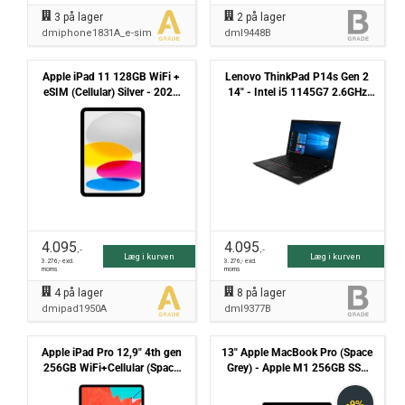
3
på lager
2
på lager
dmiphone1831A_e-sim
dml9448B
Apple iPad 11 128GB WiFi +
Lenovo ThinkPad P14s Gen 2
eSIM (Cellular) Silver - 2025
14" - Intel i5 1145G7 2.6GHz
(A16) - Grade A
256GB NVMe 16GB - Nvidia
T500 - Win11 Pro - Grade B
4.095
4.095
,-
,-
Læg i kurven
Læg i kurven
3.276
,- excl.
3.276
,- excl.
moms
moms
4
på lager
8
på lager
dmipad1950A
dml9377B
Apple iPad Pro 12,9" 4th gen
13" Apple MacBook Pro (Space
256GB WiFi+Cellular (Space
Grey) - Apple M1 256GB SSD
Gray) - 2020 - Grade B
8GB (2020) - Grade B