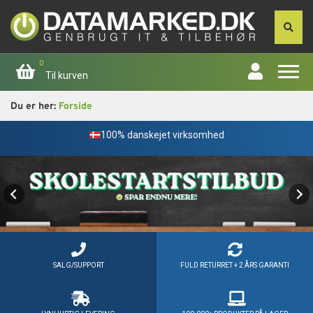
0
Til kurven
Du er her:
Forside
Forside
Fleksible betalingsmuligheder med
100% danskejet virksomhed
Apple
Computer
Skærme
Smartphone
SALG/SUPPORT
FULD RETURRET + 2 ÅRS GARANTI
Tablet