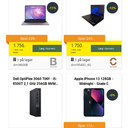
512GB NVMe Win 11 Pro -
256GB NVMe 16GB Win11 Pro
Grade B
- Touchskærm - Kamera Defekt
- Grade C
1.756
1.750
,-
,-
Læg i kurven
Læg i kurven
1.405
,- excl.
1.400
,- excl.
moms
moms
1
på lager
1
på lager
dml8600B
dml9540C_4G
Dell OptiPlex 3060 TINY - i5-
Apple iPhone 13 128GB -
8500T 2,1 GHz 256GB NVMe
Midnight - Grade C
8GB Win11 Pro - Grade B