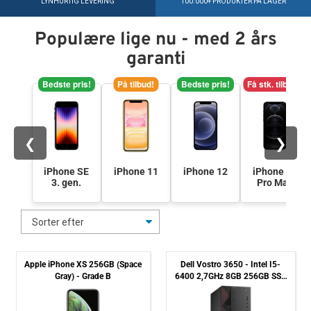
LYNHURTIG LEVERING
100.000+ PRODUKTER PÅ LAGER
Tilbehør
Populære lige nu - med 2 års
Reparationer og RMA
garanti
Bedste pris!
På tilbud!
Bedste pris!
Få stk. tilbage
Reservedele
B2B-Opkøb
❮
❯
>>BACK-2-SCHOOL<<
iPhone SE
iPhone 11
iPhone 12
iPhone 12
3. gen.
Pro Max
Log ind
Apple iPhone XS 256GB (Space
Dell Vostro 3650 - Intel I5-
Gray) - Grade B
6400 2,7GHz 8GB 256GB SSD
Win 10 Pro - Grade B