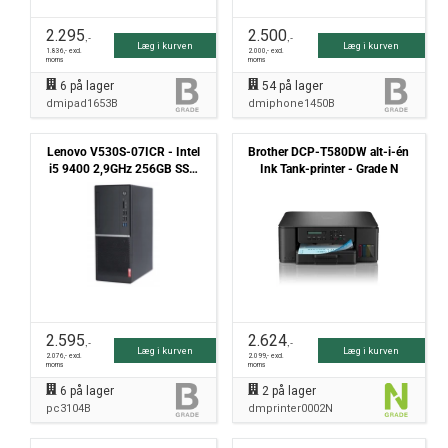
2.295
2.500
,-
,-
Læg i kurven
Læg i kurven
1.836
,- excl.
2.000
,- excl.
moms
moms
6
på lager
54
på lager
dmipad1653B
dmiphone1450B
Lenovo V530S-07ICR - Intel
Brother DCP-T580DW alt-i-én
i5 9400 2,9GHz 256GB SSD
Ink Tank-printer - Grade N
8GB Win11 PRO - Grade B
2.595
2.624
,-
,-
Læg i kurven
Læg i kurven
2.076
,- excl.
2.099
,- excl.
moms
moms
6
på lager
2
på lager
pc3104B
dmprinter0002N