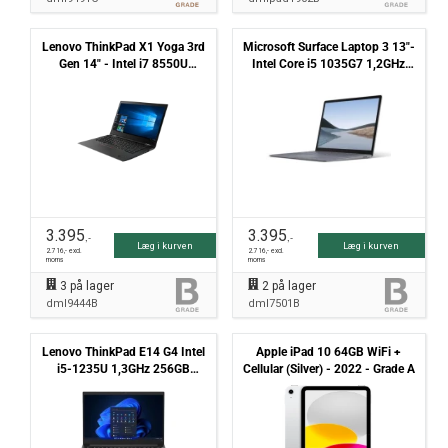
Lenovo ThinkPad X1 Yoga 3rd
Microsoft Surface Laptop 3 13"-
Gen 14" - Intel i7 8550U
Intel Core i5 1035G7 1,2GHz
1,8GHz 256GB NVMe 8GB
256GB NVMe 8GB Win11 Pro -
Win11 Pro - Touchskærm -
Grade B
Grade B
3.395
3.395
,-
,-
Læg i kurven
Læg i kurven
2.716
,- excl.
2.716
,- excl.
moms
moms
3
på lager
2
på lager
dml9444B
dml7501B
Lenovo ThinkPad E14 G4 Intel
Apple iPad 10 64GB WiFi +
i5-1235U 1,3GHz 256GB
Cellular (Silver) - 2022 - Grade A
NVMe 16GB Win11 Pro -
Grade B