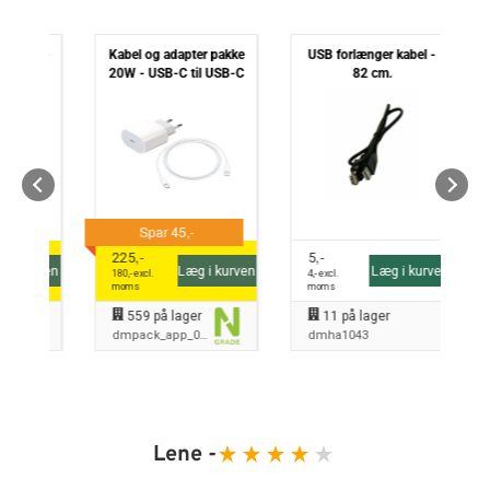
akke
Kabel og adapter pakke
USB forlænger kabel -
i
kro
20W - USB-C til USB-C
82 cm.
gen
,-
,-
225
5
10
urven
Læg i kurven
Læg i kurven
180
,- excl.
4
,- excl.
8
,- 
moms
moms
mo
559
på lager
11
på lager
dmpack_app_005
dmha1043
dm
Kristina -
Lene -