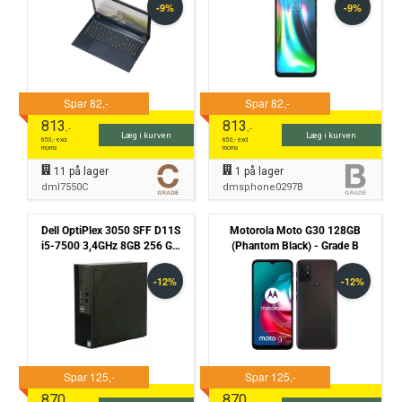
813
813
,-
,-
Læg i kurven
Læg i kurven
650
,- excl.
650
,- excl.
moms
moms
11
på lager
1
på lager
dml7550C
dmsphone0297B
Dell OptiPlex 3050 SFF D11S
Motorola Moto G30 128GB
i5-7500 3,4GHz 8GB 256 GB
(Phantom Black) - Grade B
SSD Win10 Pro - Grade B
870
870
,-
,-