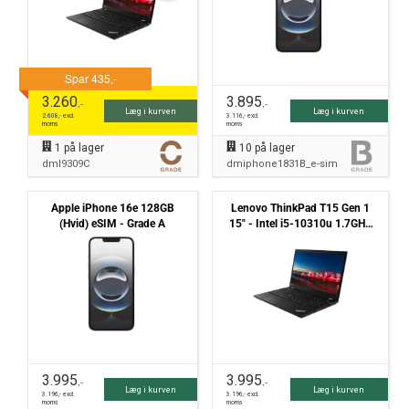
3.260
3.895
,-
,-
Læg i kurven
Læg i kurven
2.608
,- excl.
3.116
,- excl.
moms
moms
1
på lager
10
på lager
dml9309C
dmiphone1831B_e-sim
Apple iPhone 16e 128GB
Lenovo ThinkPad T15 Gen 1
(Hvid) eSIM - Grade A
15" - Intel i5-10310u 1.7GHz
512GB NVMe 8GB Win11 Pro -
Grade B
3.995
3.995
,-
,-
Læg i kurven
Læg i kurven
3.196
,- excl.
3.196
,- excl.
moms
moms