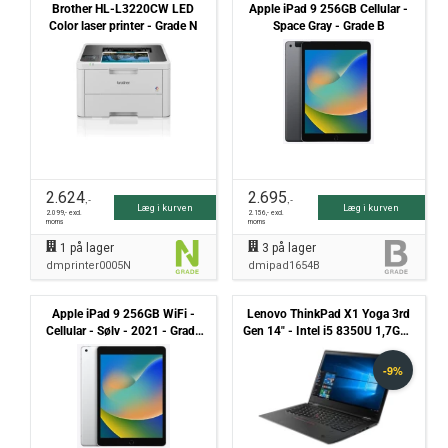
Brother HL-L3220CW LED
Apple iPad 9 256GB Cellular -
Color laser printer - Grade N
Space Gray - Grade B
2.624
2.695
,-
,-
Læg i kurven
Læg i kurven
2.099
,- excl.
2.156
,- excl.
moms
moms
1
på lager
3
på lager
dmprinter0005N
dmipad1654B
Apple iPad 9 256GB WiFi -
Lenovo ThinkPad X1 Yoga 3rd
Cellular - Sølv - 2021 - Grade
Gen 14" - Intel i5 8350U 1,7GHz
B
256 NVMe 8GB Win11 Pro -
Touchskærm - Grade B