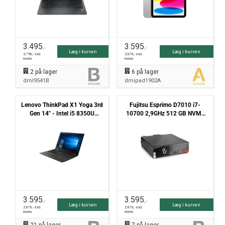
3.495
3.595
,-
,-
Læg i kurven
Læg i kurven
2.796
,- excl.
2.876
,- excl.
moms
moms
2
på lager
6
på lager
dml9541B
dmipad1902A
Lenovo ThinkPad X1 Yoga 3rd
Fujitsu Esprimo D7010 i7-
Gen 14" - Intel i5 8350U
10700 2,9GHz 512 GB NVMe
1,7GHz 512GB NVMe 16GB
16GB Win11 Pro - Grade B
Win11 Pro - Touchskærm -
Grade B
3.595
3.595
,-
,-
Læg i kurven
Læg i kurven
2.876
,- excl.
2.876
,- excl.
moms
moms