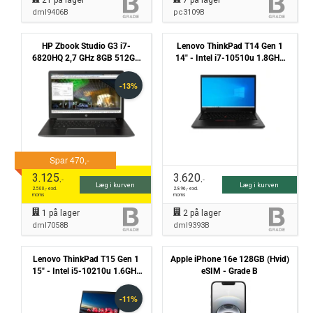
21
på lager
7
på lager
dml9406B
pc3109B
HP Zbook Studio G3 i7-
Lenovo ThinkPad T14 Gen 1
6820HQ 2,7 GHz 8GB 512GB
14" - Intel i7-10510u 1.8GHz
NVMe Win10 Pro - Grade B
512GB NVMe 16GB Win11 Pro
- Grade B
3.125
3.620
,-
,-
Læg i kurven
Læg i kurven
2.500
,- excl.
2.896
,- excl.
moms
moms
1
på lager
2
på lager
dml7058B
dml9393B
Lenovo ThinkPad T15 Gen 1
Apple iPhone 16e 128GB (Hvid)
15" - Intel i5-10210u 1.6GHz
eSIM - Grade B
256GB NVMe 8GB Win11 Pro
- Grade C