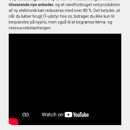
tilsvarende nye enheder
, og at vandforbruget ved produktion
af ny elektronik kan reduceres med over 80 %. Det betyder, at
når du køber brugt IT-udstyr hos os, bidrager du ikke kun til
besparelse på nypris, men også til at begrænse klima- og
ressourcebelastningen.