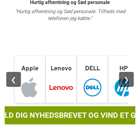
Hurtig afhentning og Sød personale
Helt eminente!!
"Hurtig afhentning og Sød personale. Tilfreds med
"Jeg købte for et års tid siden en 12 år gammel
MacBook, som stadig kører utroligt godt, taget dens
telefonen jeg købte."
alder i betragtning. Men ikke noget med det, så er
kundeservicen noget helt sær...
Apple
Lenovo
DELL
HP
❮
❯
YHEDSBREVET OG VIND ET GAVEKORT PÅ