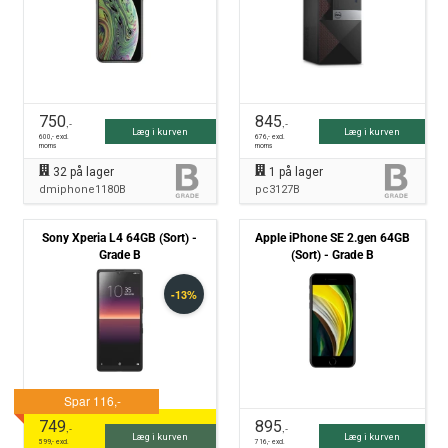
750
845
,-
,-
Læg i kurven
Læg i kurven
600
,- excl.
676
,- excl.
moms
moms
32
på lager
1
på lager
dmiphone1180B
pc3127B
Sony Xperia L4 64GB (Sort) -
Apple iPhone SE 2.gen 64GB
Grade B
(Sort) - Grade B
749
895
,-
,-
Læg i kurven
Læg i kurven
599
,- excl.
716
,- excl.