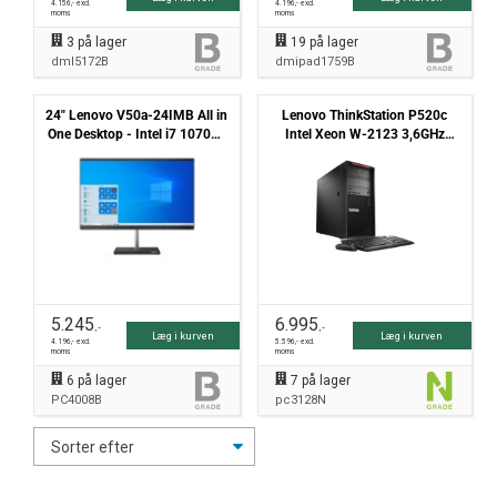
4.156
,- excl.
4.196
,- excl.
moms
moms
3
på lager
19
på lager
dml5172B
dmipad1759B
24" Lenovo V50a-24IMB All in
Lenovo ThinkStation P520c
One Desktop - Intel i7 10700T
Intel Xeon W-2123 3,6GHz
2.0GHz 512GB NVMe 16GB
16GB 512GB NVMe Nvidia
Win11 Pro - Grade B
Geforce RTX 2060 Win11 Pro -
Grade N
5.245
6.995
,-
,-
Læg i kurven
Læg i kurven
4.196
,- excl.
5.596
,- excl.
moms
moms
6
på lager
7
på lager
PC4008B
pc3128N