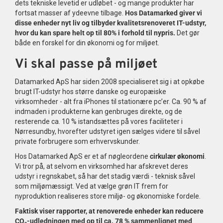
dets tekniske levetid er udløbet - og mange produkter har
fortsat masser af ydeevne tilbage.
Hos Datamarked giver vi
disse enheder nyt liv og tilbyder kvalitetsrenoveret IT-udstyr,
hvor du kan spare helt op til 80% i forhold til nypris.
Det gør
både en forskel for din økonomi og for miljøet.
Vi skal passe på miljøet
Datamarked ApS har siden 2008 specialiseret sig i at opkøbe
brugt IT-udstyr hos større danske og europæiske
virksomheder - alt fra iPhones til stationære pc’er. Ca. 90 % af
indmaden i produkterne kan genbruges direkte, og de
resterende ca. 10 % istandsættes på vores faciliteter i
Nørresundby, hvorefter udstyret igen sælges videre til såvel
private forbrugere som erhvervskunder.
Hos Datamarked ApS er et af nøgleordene
cirkulær økonomi
.
Vi tror på, at selvom en virksomhed har afskrevet deres
udstyr i regnskabet, så har det stadig værdi - teknisk såvel
som miljømæssigt. Ved at vælge grøn IT frem for
nyproduktion realiseres store miljø- og økonomiske fordele.
Faktisk viser rapporter, at renoverede enheder kan reducere
CO₂-udledningen med op til ca. 78 % sammenlignet med