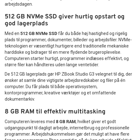
arbejdsdagen.
fritidsbrug.
512 GB NVMe SSD giver hurtig opstart og
Fordele ved SOLID Stereo Headset HT-
god lagerplads
HD212
Med en
512 GB NVMe SSD
får du både høj hastighed og rigelig
Klar stereo lyd til musik, møder og gaming
plads til programmer, dokumenter, billeder og arbejdsfiler. NVMe-
Indbygget mikrofon til tydelig kommunikation
teknologien er væsentligt hurtigere end traditionelle mekaniske
Komfortable ørepuder til lang tids brug
harddiske og bidrager til en mere flydende brugeroplevelse.
Lukket design der reducerer baggrundsstøj
Computeren starter hurtigt, programmer indlæses effektivt, og
Universelt 3,5 mm jackstik
større filer kan håndteres uden lange ventetider.
Kompatibel med PC, mobil og tablet
Let og ergonomisk design
De 512 GB lagerplads gør HP ZBook Studio G3 velegnet til dig, der
Holdbar konstruktion til daglig brug
ønsker at samle dine vigtigste arbejdsredskaber og filer på én
computer. Du får plads til både operativsystem,
Et prisvenligt headset med høj værdi
kontorprogrammer, kreative værktøjer og et omfattende
dokumentarkiv.
Med
SOLID Stereo Headset med mikrofon HT-HD212
får du
et pålideligt og komfortabelt headset, der leverer høj
8 GB RAM til effektiv multitasking
lydkvalitet til en attraktiv pris. Kombinationen af klar lyd,
ergonomisk design og bred kompatibilitet gør det til et
Computeren leveres med
8 GB RAM
, hvilket giver et godt
oplagt valg for både private brugere og virksomheder.
udgangspunkt til dagligt arbejde, internetbrug og professionelle
programmer. Arbejdshukommelsen gør det muligt at have flere
Hvis du ønsker et
komfortabelt headset til computer, møder,