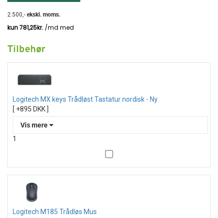
2.500
,-
ekskl. moms.
Tilbehør
Logitech MX keys Trådløst Tastatur nordisk - Ny
[ +895 DKK ]
Vis mere
1
Logitech MX Keys tastatur
nordisk – avanceret trådløst
tastatur til produktivitet
Logitech MX Keys tastatur nordisk er designet til
professionelle, studerende og alle, der ønsker en effektiv og
Logitech M185 Trådløs Mus
komfortabel skriveoplevelse. Dette premium trådløse