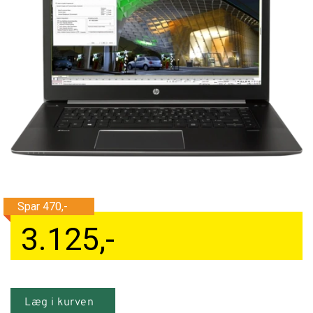
Tilbehør
Reparationer og RMA
Reservedele
B2B-Opkøb
>>BACK-2-SCHOOL<<
Log ind
3.125
,-
Læg i kurven