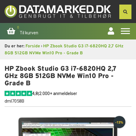
0
Til kurven
›
Du er her:
Forside
HP Zbook Studio G3 i7-6820HQ 2,7 GHz
Forside
8GB 512GB NVMe Win10 Pro - Grade B
Apple
HP Zbook Studio G3 i7-6820HQ 2,7
GHz 8GB 512GB NVMe Win10 Pro -
Computer
Grade B
4,8
|
2.000+ anmeldelser
Skærme
dml7058B
Smartphone
Tablet