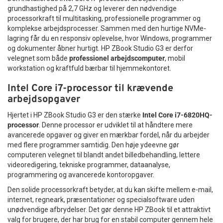
grundhastighed på 2,7 GHz og leverer den nødvendige
Perfekt til arbejde, gaming og fritid
Tekniske specifikationer
processorkraft til multitasking, professionelle programmer og
SOLID HT-HD212 er et alsidigt
stereo headset med mikrofon
,
Kapacitet:
64GB
komplekse arbejdsprocesser. Sammen med den hurtige NVMe-
som kan bruges i mange forskellige situationer. Uanset om
Interface:
USB 3.2 Gen 1
lagring får du en responsiv oplevelse, hvor Windows, programmer
du arbejder hjemmefra, studerer, gamer eller blot vil nyde
Kompatibilitet:
USB 2.0
og dokumenter åbner hurtigt. HP ZBook Studio G3 er derfor
musik, giver dette headset en stabil og komfortabel
Mål:
67,4 mm × 21,8 mm × 11,6 mm
velegnet som både
professionel arbejdscomputer
, mobil
lydoplevelse.
Vægt:
10 gram
workstation og kraftfuld bærbar til hjemmekontoret.
Operativsystemer:
Windows®, macOS®, Linux®
Ideelt headset til hjemmekontor
Intel Core i7-processor til krævende
og Chrome OS™
Perfekt headset til gaming og kommunikation
arbejdsopgaver
Garanti:
5 års garanti med gratis teknisk support
Velegnet til online undervisning
Vælg Kingston DataTraveler Exodia M USB 3.2 64GB, hvis du
Godt headset til musik og film
Hjertet i HP ZBook Studio G3 er den stærke
Intel Core i7-6820HQ-
ønsker et hurtigt, kompakt og pålideligt USB-flashdrev med
Praktisk headset til daglig brug
processor
. Denne processor er udviklet til at håndtere mere
høj ydeevne og stor kompatibilitet. Det er den perfekte
avancerede opgaver og giver en mærkbar fordel, når du arbejder
løsning til sikker og effektiv opbevaring af dine vigtigste filer.
Holdbart design til daglig brug
med flere programmer samtidig. Den høje ydeevne gør
computeren velegnet til blandt andet billedbehandling, lettere
Kvalitet og holdbarhed er vigtige faktorer, når du vælger et
videoredigering, tekniske programmer, dataanalyse,
headset. SOLID HT-HD212 er fremstillet i robuste materialer,
programmering og avancerede kontoropgaver.
som sikrer lang levetid selv ved hyppig brug. Det slidstærke
kabel og den solide konstruktion gør headsettet til en
Den solide processorkraft betyder, at du kan skifte mellem e-mail,
pålidelig løsning både hjemme og på kontoret.
internet, regneark, præsentationer og specialsoftware uden
unødvendige afbrydelser. Det gør denne HP ZBook til et attraktivt
Det stilrene sorte design gør samtidig headsettet diskret og
valg for brugere, der har brug for en stabil computer gennem hele
professionelt, hvilket passer perfekt til både arbejds- og