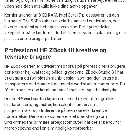
faner og programmer åbne samtidig, så du kan arbejde effektivt
gaming og musik
, er HT-HD212 et sikkert valg. Det giver dig
uden hele tiden at skulle lukke dine aktive opgaver.
en stabil lydoplevelse, tydelig kommunikation og komfort –
alt sammen i ét praktisk headset.
Kombinationen af 8 GB RAM, Intel Core i7-processoren og den
hurtige NVMe SSD skaber en velafbalanceret workstation, der
leverer en stabil og behagelig oplevelse. Det gør modellen
velegnet til både kontoret, studiet, hjemmearbejdspladsen og den
professionelle bruger på farten.
Professionel HP ZBook til kreative og
tekniske brugere
HP ZBook-serien er udviklet med fokus på professionelle brugere,
der ønsker høj kvalitet og pålidelig ydeevne. ZBook Studio G3 har
et elegant og forholdsvis slankt design, som gør den lettere at
transportere end mange traditionelle workstation-computere. Du
får dermed en god kombination af mobilitet og arbejdsstyrke.
Denne
HP workstation laptop
er særligt relevant for grafiske
medarbejdere, ingeniører, konsulenter, undervisere,
programmører og studerende på tekniske eller kreative
uddannelser. Den kan desuden være et stærkt valg som
virksomhedens primære arbejdscomputer, når der er behov for
mere ydeevne end i en almindelig kontorbærbar.