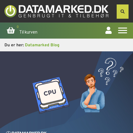
0
Til kurven
Du er her:
Datamarked Blog
Forside
Apple
Computer
Skærme
Smartphone
Tablet