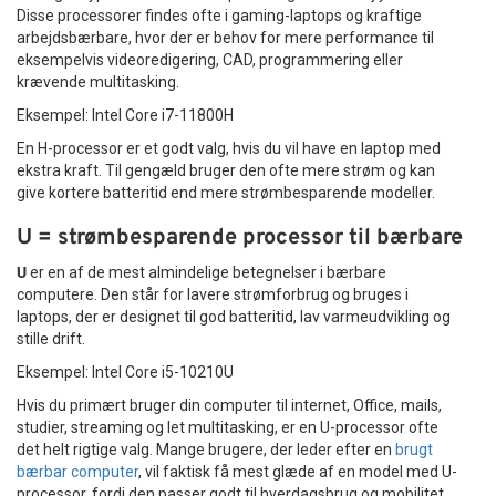
Disse processorer findes ofte i gaming-laptops og kraftige
arbejdsbærbare, hvor der er behov for mere performance til
eksempelvis videoredigering, CAD, programmering eller
krævende multitasking.
Eksempel: Intel Core i7-11800H
En H-processor er et godt valg, hvis du vil have en laptop med
ekstra kraft. Til gengæld bruger den ofte mere strøm og kan
give kortere batteritid end mere strømbesparende modeller.
U = strømbesparende processor til bærbare
U
er en af de mest almindelige betegnelser i bærbare
computere. Den står for lavere strømforbrug og bruges i
laptops, der er designet til god batteritid, lav varmeudvikling og
stille drift.
Eksempel: Intel Core i5-10210U
Hvis du primært bruger din computer til internet, Office, mails,
studier, streaming og let multitasking, er en U-processor ofte
det helt rigtige valg. Mange brugere, der leder efter en
brugt
bærbar computer
, vil faktisk få mest glæde af en model med U-
processor, fordi den passer godt til hverdagsbrug og mobilitet.