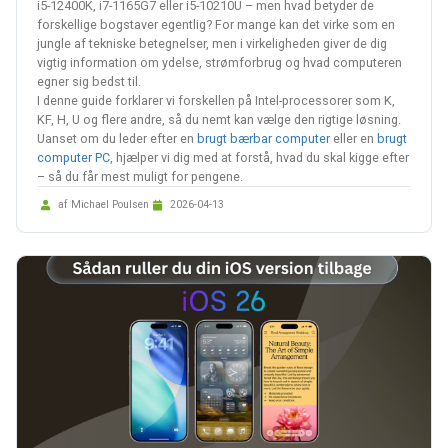
i5-12400K, i7-1165G7 eller i5-10210U – men hvad betyder de
forskellige bogstaver egentlig? For mange kan det virke som en
jungle af tekniske betegnelser, men i virkeligheden giver de dig
vigtig information om ydelse, strømforbrug og hvad computeren
egner sig bedst til.
I denne guide forklarer vi forskellen på Intel-processorer som K,
KF, H, U og flere andre, så du nemt kan vælge den rigtige løsning.
Uanset om du leder efter en
brugt bærbar computer
eller en
brugt
computer PC
, hjælper vi dig med at forstå, hvad du skal kigge efter
– så du får mest muligt for pengene.
af Michael Poulsen
2026-04-13