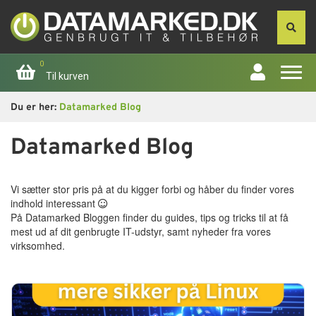
0
Til kurven
Du er her:
Datamarked Blog
Forside
Datamarked Blog
Apple
Vi sætter stor pris på at du kigger forbi og håber du finder vores
Computer
indhold interessant
På Datamarked Bloggen finder du guides, tips og tricks til at få
Skærme
mest ud af dit genbrugte IT-udstyr, samt nyheder fra vores
virksomhed.
Smartphone
Tablet