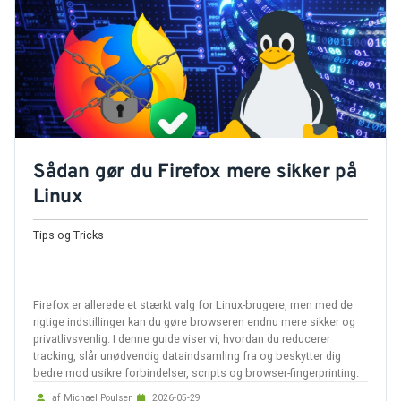
Tilbehør
Reparationer og RMA
Reservedele
B2B-Opkøb
Sådan gør du Firefox mere sikker på
Linux
>>BACK-2-SCHOOL<<
Tips og Tricks
Log ind
Firefox er allerede et stærkt valg for Linux-brugere, men med de
rigtige indstillinger kan du gøre browseren endnu mere sikker og
privatlivsvenlig. I denne guide viser vi, hvordan du reducerer
tracking, slår unødvendig dataindsamling fra og beskytter dig
bedre mod usikre forbindelser, scripts og browser-fingerprinting.
af Michael Poulsen
2026-05-29