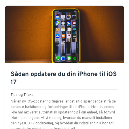
Sådan opdatere du din iPhone til iOS
17
Tips og Tricks
Når en ny iOS-opdatering frigives, er det altid spændende at få de
seneste funktioner og forbedringer til din iPhone. Hvis du endnu
ikke har aktiveret automatisk opdatering på din enhed, så fortvivl
ikke. I denne guide vil vi vise dig, hvordan du manuelt installerer
den nye iOS 17 opdatering, og hvordan du indstiller din iPhone til
automatiske opdateringer fremadrettet!